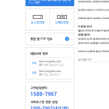
안녕하세요. 엔에이치엔호
도메인 파트너 기관의 시스
아래와 같이 도메인 서비
■ 점검 안내
일시:
2026년 01월 07일(화
영향 범위:
도메인 신규 등록
도메인 
장애 조치 상황을 지속적으
서비스 이용에 참고 부탁
감사합니다.
hns1.nsgodo.com
1차
IP:
180.210.127.112
hns2.nsgodo.com
2차
IP:
211.233.51.3