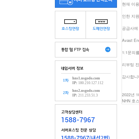
현재 이용중
인한 지원
공급사에
Avast 
1:1문의
리부팅 진
감사합니
hns1.nsgodo.com
1차
IP:
180.210.127.112
hns2.nsgodo.com
2차
2022년 1
IP:
211.233.51.3
NHN
호